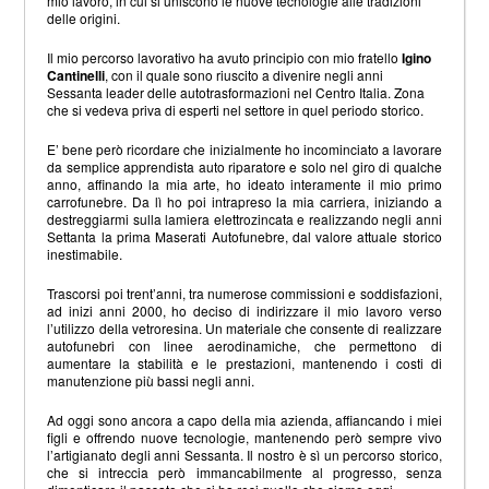
mio lavoro, in cui si uniscono le nuove tecnologie alle tradizioni
delle origini.
Il mio percorso lavorativo ha avuto principio con mio fratello
Igino
Cantinelli
, con il quale sono riuscito a divenire negli anni
Sessanta leader delle autotrasformazioni nel Centro Italia. Zona
che si vedeva priva di esperti nel settore in quel periodo storico.
E’ bene però ricordare che inizialmente ho incominciato a lavorare
da semplice apprendista auto riparatore e solo nel giro di qualche
anno, affinando la mia arte, ho ideato interamente il mio primo
carrofunebre. Da lì ho poi intrapreso la mia carriera, iniziando a
destreggiarmi sulla lamiera elettrozincata e realizzando negli anni
Settanta la prima Maserati Autofunebre, dal valore attuale storico
inestimabile.
Trascorsi poi trent’anni, tra numerose commissioni e soddisfazioni,
ad inizi anni 2000, ho deciso di indirizzare il mio lavoro verso
l’utilizzo della vetroresina. Un materiale che consente di realizzare
autofunebri con linee aerodinamiche, che permettono di
aumentare la stabilità e le prestazioni, mantenendo i costi di
manutenzione più bassi negli anni.
Ad oggi sono ancora a capo della mia azienda, affiancando i miei
figli e offrendo nuove tecnologie, mantenendo però sempre vivo
l’artigianato degli anni Sessanta. Il nostro è sì un percorso storico,
che si intreccia però immancabilmente al progresso, senza