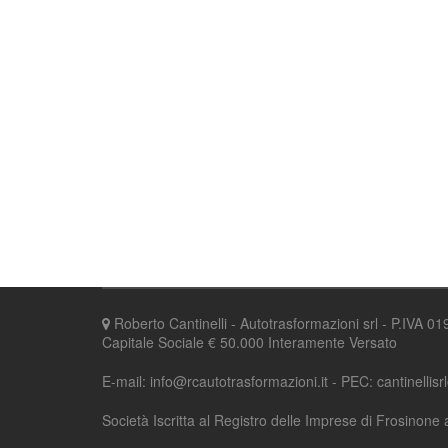
Roberto Cantinelli - Autotrasformazioni srl - P.IVA 
Capitale Sociale € 50.000 Interamente Versato
E-mail: info@rcautotrasformazioni.it - PEC: cantinellisr
Società Iscritta al Registro delle Imprese di Frosinone