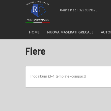
Contattaci
: 329 9609675
HOME
NUOVA MASERATI GRECALE
AUTO
Fiere
[nggalbum id=1 template=compact]