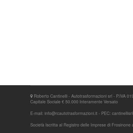
Roberto Cantinelli - Autotrasformazioni srl - P.IVA 
Capitale Sociale € 50.000 Interamente Versato
E-mail: info@rcautotrasformazioni.it - PEC: cantinellisr
Società Iscritta al Registro delle Imprese di Frosinone