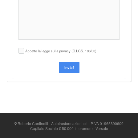
Accetto la legge sulla privacy (D.LGS. 196/03)
Invia!
Alternative:
Roberto Cantinelli - Autotrasformazioni srl - P.IVA 01965890609
Capitale Sociale € 50.000 Interamente Versato